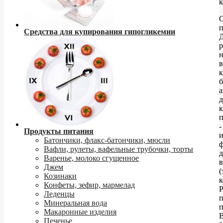
к
О
п
Средства для купирования гипогликемии
р
в
к
б
д
к
-
Продукты питания
и
Батончики, флакс-батончики, мюсли
ф
Вафли, рулеты, вафельные трубочки, торты
Варенье, молоко сгущенное
в
Джем
(
Козинаки
к
Конфеты, зефир, мармелад
Леденцы
Минеральная вода
Макаронные изделия
Печенье