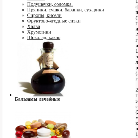
1
Подушечки, соломка.
ф
Пряники, сушки, баранки, сухарики
п
Сиропы, кисели
(
Фруктово-ягодные снэки
г
Халва
Хрумстики
2
Шоколад, какао
г
1
(
г
-
2
г
Бальзамы лечебные
з
с
(
м
к
н
1