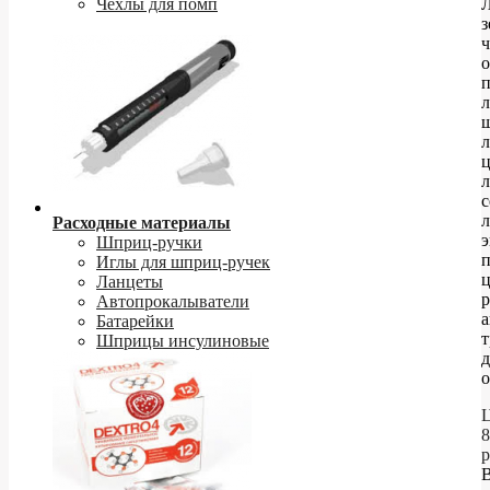
Чехлы для помп
Л
з
ч
о
л
л
ц
с
л
Расходные материалы
э
Шприц-ручки
п
Иглы для шприц-ручек
ц
Ланцеты
Автопрокалыватели
а
Батарейки
т
Шприцы инсулиновые
Ц
8
р