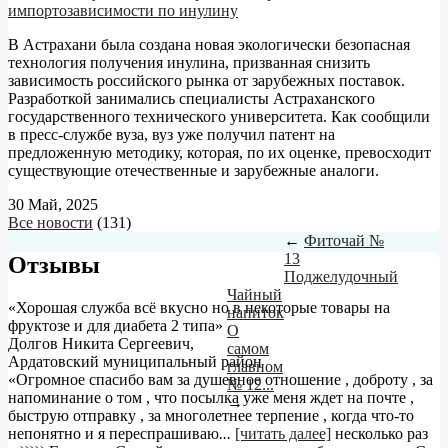
импортозависимости по инулину
В Астрахани была создана новая экологически безопасная
технология получения инулина, призванная снизить
зависимость российского рынка от зарубежных поставок.
Разработкой занимались специалисты Астраханского
государственного технического университета. Как сообщили
в пресс-службе вуза, вуз уже получил патент на
предложенную методику, которая, по их оценке, превосходит
существующие отечественные и зарубежные аналоги.
30 Май, 2025
Все новости
(131)
←
Фиточай №
13
Отзывы
Поджелудочный
Чайный
«Хорошая служба всё вкусно но в некоторые товары на
напиток
фруктозе и для диабета 2 типа»
О
Долгов Никита Сергеевич
,
самом
Ардатовский муниципальный район
главном
«Огромное спасибо вам за душевное отношение , доброту , за
№ 12...
напоминание о том , что посылка уже меня ждет на почте ,
→
быструю отправку , за многолетнее терпение , когда что-то
непонятно и я переспрашиваю
...
[читать далее]
несколько раз