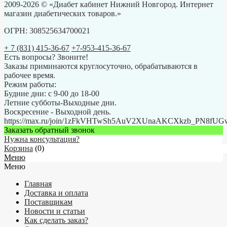
2009-2026 © «Диабет кабинет Нижний Новгород. Интернет
магазин диабетических товаров.»
ОГРН: 308525634700021
+ 7 (831) 415-36-67
+7-953-415-36-67
Есть вопросы? Звоните!
Заказы приминаются круглосуточно, обрабатываются в
рабочее время.
Режим работы:
Будние дни: с 9-00 до 18-00
Летние субботы-Выходные дни.
Воскресение - Выходной день.
https://max.ru/join/1zFkVHTwSh5AuV2XUnaAKCXkzb_PN8fU
Заказать обратный звонок
Нужна консультация?
Корзина
(
0
)
Меню
Меню
Главная
Доставка и оплата
Поставщикам
Новости и статьи
Как сделать заказ?