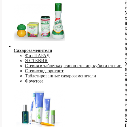
г
г
У
х
н
х
в
х
н
б
Сахарозаменители
д
Фит ПАРАД
с
Я СТЕВИЯ
Стевия в таблетках, сироп стевии, кубики стевии
в
Стевиозид, эритрит
с
Таблетированные сахарозаменители
Фруктоза
д
д
м
т
н
2