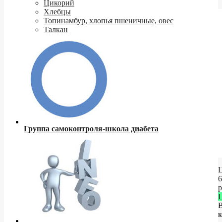
Цикорий
Хлебцы
Топинамбур, хлопья пшеничные, овес
Талкан
Группа самоконтроля-школа диабета
Ц
6
р
к