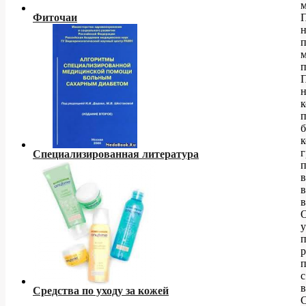
м
Фиточаи
н
п
н
п
б
г
Специализированная литература
в
в
в
у
р
п
с
в
Средства по уходу за кожей