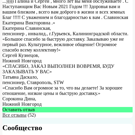
...))))) Галина и Сергей , много лет вы меня обслуживаете . С
Наступающим Вас Новым 2021 Годом !!! Здоровья вам и
вашим близким , всего вам доброго в жизни и всех земных
Благ !!!!! С уважением и благодарностью к вам . Славинская
Екатерина Викторовна .
»
Екатерина Славинская
,
пенсионер , инвалид., г.Гурьевск, Калининградской области.
«Большое спасибо за быструю доставку. Заказываю уже не
первый раз. Культурное, вежливое общение! Огромное
спасибо всему коллективу!»
Сергей Кузнецов
,
Нижний Новгород
«СПАСИБО, ЗАКАЗ ВЫПОЛНЕН ВОВРЕМЯ, БУДУ
ЗАКАЗЫВАТЬ У ВАС»
Татьяна Даскало
,
пенсионер, Ставрополь, STW
«Спасибо Вам огромное за то, что вы делаете! За хорошее
отношение, низкие цены и быструю доставку.»
Сорокина Дина
,
Нижний Новгород
Оставить отзыв
Все отзывы
(52)
Сообщество