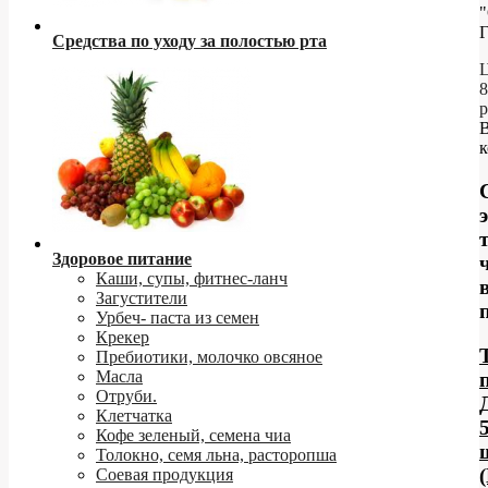
Средства по уходу за полостью рта
Ц
8
р
к
Здоровое питание
Каши, супы, фитнес-ланч
Загустители
Урбеч- паста из семен
Крекер
Пребиотики, молочко овсяное
Масла
Отруби.
Клетчатка
Кофе зеленый, семена чиа
Толокно, семя льна, расторопша
Соевая продукция