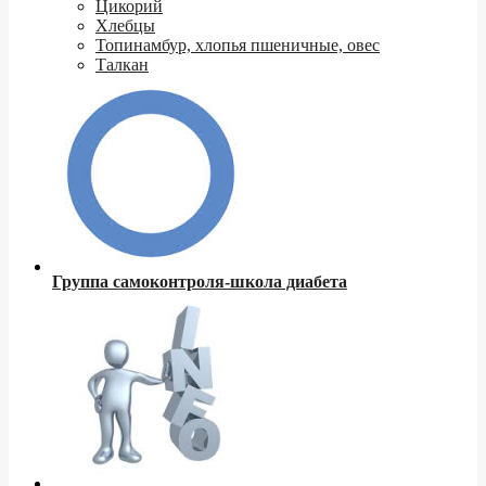
Цикорий
Хлебцы
Топинамбур, хлопья пшеничные, овес
Талкан
Группа самоконтроля-школа диабета