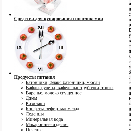
и
и
с
Средства для купирования гипогликемии
у
с
с
б
Продукты питания
Батончики, флакс-батончики, мюсли
с
Вафли, рулеты, вафельные трубочки, торты
Варенье, молоко сгущенное
и
Джем
Козинаки
к
Конфеты, зефир, мармелад
Леденцы
и
Минеральная вода
Макаронные изделия
к
Печенье