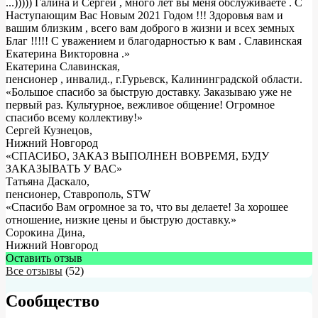
...))))) Галина и Сергей , много лет вы меня обслуживаете . С
Наступающим Вас Новым 2021 Годом !!! Здоровья вам и
вашим близким , всего вам доброго в жизни и всех земных
Благ !!!!! С уважением и благодарностью к вам . Славинская
Екатерина Викторовна .
»
Екатерина Славинская
,
пенсионер , инвалид., г.Гурьевск, Калининградской области.
«Большое спасибо за быструю доставку. Заказываю уже не
первый раз. Культурное, вежливое общение! Огромное
спасибо всему коллективу!»
Сергей Кузнецов
,
Нижний Новгород
«СПАСИБО, ЗАКАЗ ВЫПОЛНЕН ВОВРЕМЯ, БУДУ
ЗАКАЗЫВАТЬ У ВАС»
Татьяна Даскало
,
пенсионер, Ставрополь, STW
«Спасибо Вам огромное за то, что вы делаете! За хорошее
отношение, низкие цены и быструю доставку.»
Сорокина Дина
,
Нижний Новгород
Оставить отзыв
Все отзывы
(52)
Сообщество