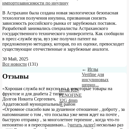
импортозависимости по инулину
В Астрахани была создана новая экологически безопасная
технология получения инулина, призванная снизить
зависимость российского рынка от зарубежных поставок.
Разработкой занимались специалисты Астраханского
государственного технического университета. Как сообщили
в пресс-службе вуза, вуз уже получил патент на
предложенную методику, которая, по их оценке, превосходит
существующие отечественные и зарубежные аналоги.
30 Май, 2025
Все новости
(131)
←
Иглы
Verifine для
Отзывы
инсулиновых
шприц...
«Хорошая служба всё вкусно но в некоторые товары на
Иглы KD-
фруктозе и для диабета 2 типа»
PENOFINE
Долгов Никита Сергеевич
,
32G 4mm
Ардатовский муниципальный район
→
«Огромное спасибо вам за душевное отношение , доброту , за
напоминание о том , что посылка уже меня ждет на почте ,
быструю отправку , за многолетнее терпение , когда что-то
непонятно и я переспрашиваю
...
[читать далее]
несколько раз