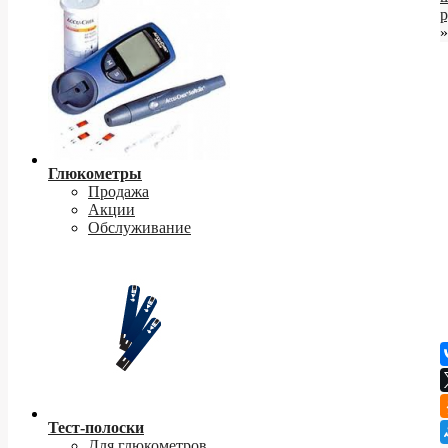
р
»
Глюкометры
Продажа
Акции
Обслуживание
Тест-полоски
Для глюкометров