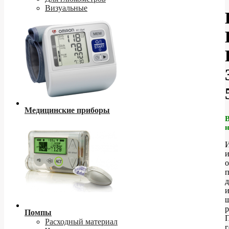
Визуальные
Медицинские приборы
о
д
р
Помпы
Расходный материал
г