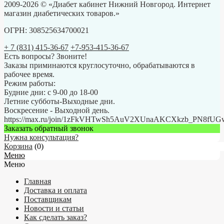
2009-2026 © «Диабет кабинет Нижний Новгород. Интернет
магазин диабетических товаров.»
ОГРН: 308525634700021
+ 7 (831) 415-36-67
+7-953-415-36-67
Есть вопросы? Звоните!
Заказы приминаются круглосуточно, обрабатываются в
рабочее время.
Режим работы:
Будние дни: с 9-00 до 18-00
Летние субботы-Выходные дни.
Воскресение - Выходной день.
https://max.ru/join/1zFkVHTwSh5AuV2XUnaAKCXkzb_PN8fU
Заказать обратный звонок
Нужна консультация?
Корзина
(
0
)
Меню
Меню
Главная
Доставка и оплата
Поставщикам
Новости и статьи
Как сделать заказ?