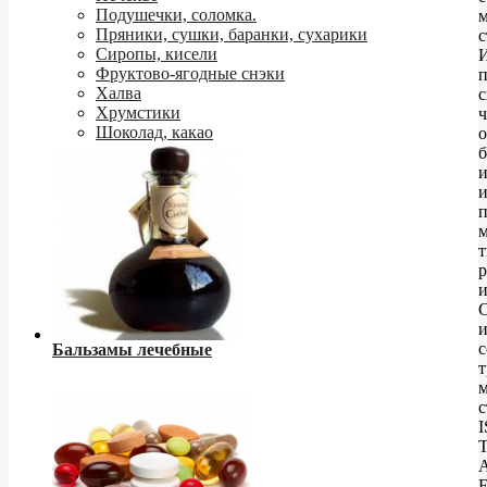
Подушечки, соломка.
Пряники, сушки, баранки, сухарики
с
Сиропы, кисели
Фруктово-ягодные снэки
Халва
с
Хрумстики
ч
Шоколад, какао
о
б
и
п
т
р
и
с
Бальзамы лечебные
т
с