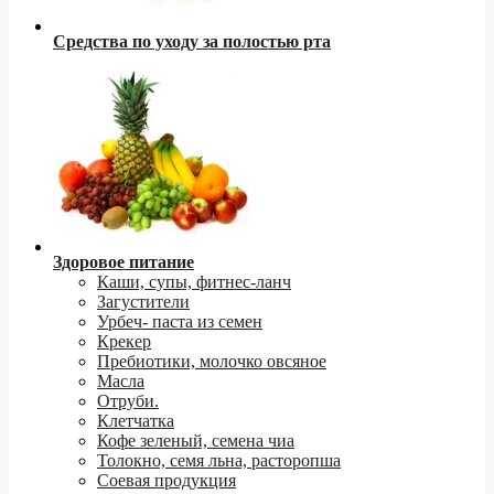
Средства по уходу за полостью рта
Здоровое питание
Каши, супы, фитнес-ланч
Загустители
Урбеч- паста из семен
Крекер
Пребиотики, молочко овсяное
Масла
Отруби.
Клетчатка
Кофе зеленый, семена чиа
Толокно, семя льна, расторопша
Соевая продукция