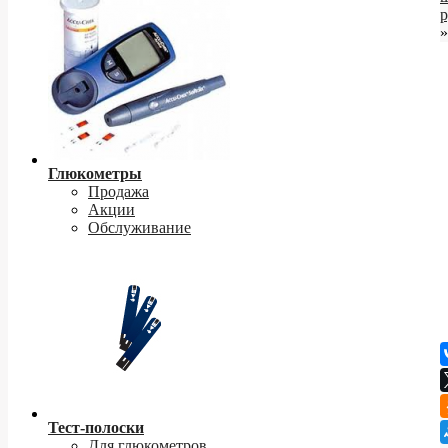
р
»
Глюкометры
Продажа
Акции
Обслуживание
Тест-полоски
Для глюкометров