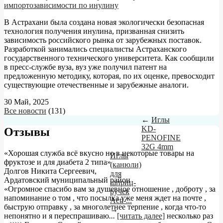
импортозависимости по инулину
В Астрахани была создана новая экологически безопасная
технология получения инулина, призванная снизить
зависимость российского рынка от зарубежных поставок.
Разработкой занимались специалисты Астраханского
государственного технического университета. Как сообщили
в пресс-службе вуза, вуз уже получил патент на
предложенную методику, которая, по их оценке, превосходит
существующие отечественные и зарубежные аналоги.
30 Май, 2025
Все новости
(131)
←
Иглы
KD-
Отзывы
PENOFINE
32G 4mm
«Хорошая служба всё вкусно но в некоторые товары на
Иглы
фруктозе и для диабета 2 типа»
(канюли)
Долгов Никита Сергеевич
,
для
Ардатовский муниципальный район
шприц-
«Огромное спасибо вам за душевное отношение , доброту , за
ручек
напоминание о том , что посылка уже меня ждет на почте ,
Аcti-...
быструю отправку , за многолетнее терпение , когда что-то
→
непонятно и я переспрашиваю
...
[читать далее]
несколько раз