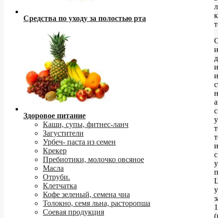
Средства по уходу за полостью рта
т
д
с
н
а
с
Здоровое питание
Каши, супы, фитнес-ланч
т
Загустители
т
Урбеч- паста из семен
Крекер
с
Пребиотики, молочко овсяное
Масла
п
Отруби.
Клетчатка
у
Кофе зеленый, семена чиа
з
Толокно, семя льна, расторопша
1
Соевая продукция
(