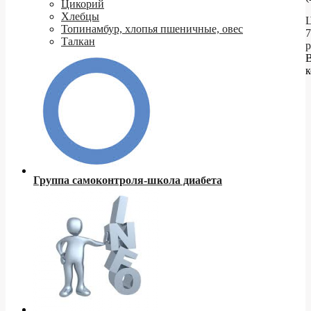
Цикорий
Хлебцы
Ц
Топинамбур, хлопья пшеничные, овес
7
Талкан
р
к
Группа самоконтроля-школа диабета