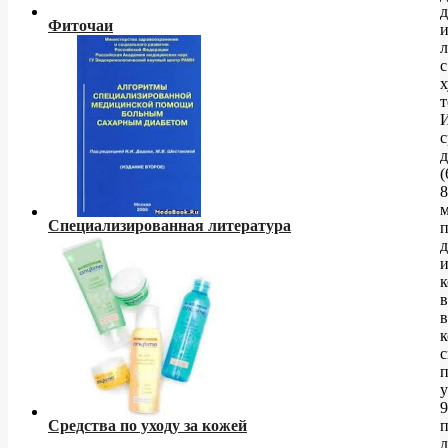
д
Фиточаи
с
т
с
(
8
Специализированная литература
п
д
и
к
в
с
у
9
Средства по уходу за кожей
п
д