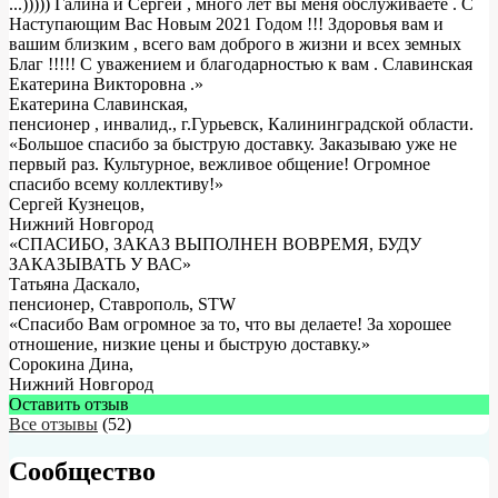
...))))) Галина и Сергей , много лет вы меня обслуживаете . С
Наступающим Вас Новым 2021 Годом !!! Здоровья вам и
вашим близким , всего вам доброго в жизни и всех земных
Благ !!!!! С уважением и благодарностью к вам . Славинская
Екатерина Викторовна .
»
Екатерина Славинская
,
пенсионер , инвалид., г.Гурьевск, Калининградской области.
«Большое спасибо за быструю доставку. Заказываю уже не
первый раз. Культурное, вежливое общение! Огромное
спасибо всему коллективу!»
Сергей Кузнецов
,
Нижний Новгород
«СПАСИБО, ЗАКАЗ ВЫПОЛНЕН ВОВРЕМЯ, БУДУ
ЗАКАЗЫВАТЬ У ВАС»
Татьяна Даскало
,
пенсионер, Ставрополь, STW
«Спасибо Вам огромное за то, что вы делаете! За хорошее
отношение, низкие цены и быструю доставку.»
Сорокина Дина
,
Нижний Новгород
Оставить отзыв
Все отзывы
(52)
Сообщество