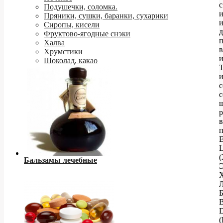
с
Подушечки, соломка.
Пряники, сушки, баранки, сухарики
Сиропы, кисели
д
Фруктово-ягодные снэки
Халва
в
Хрумстики
и
Шоколад, какао
с
п
E
L
Бальзамы лечебные
Э
Б
B
D