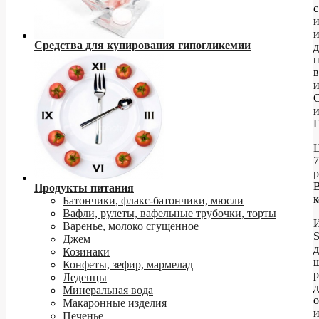
с
Средства для купирования гипогликемии
д
в
и
и
Г
Ц
7
р
Продукты питания
к
Батончики, флакс-батончики, мюсли
Вафли, рулеты, вафельные трубочки, торты
Варенье, молоко сгущенное
Джем
д
Козинаки
Конфеты, зефир, мармелад
р
Леденцы
д
Минеральная вода
о
Макаронные изделия
и
Печенье