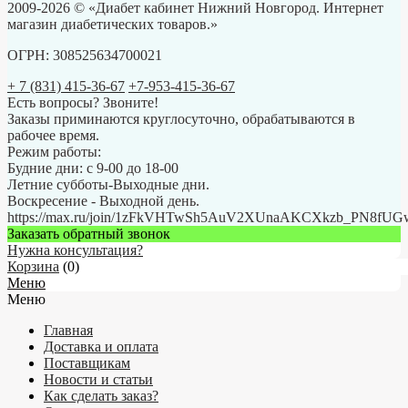
2009-2026 © «Диабет кабинет Нижний Новгород. Интернет
магазин диабетических товаров.»
ОГРН: 308525634700021
+ 7 (831) 415-36-67
+7-953-415-36-67
Есть вопросы? Звоните!
Заказы приминаются круглосуточно, обрабатываются в
рабочее время.
Режим работы:
Будние дни: с 9-00 до 18-00
Летние субботы-Выходные дни.
Воскресение - Выходной день.
https://max.ru/join/1zFkVHTwSh5AuV2XUnaAKCXkzb_PN8fU
Заказать обратный звонок
Нужна консультация?
Корзина
(
0
)
Меню
Меню
Главная
Доставка и оплата
Поставщикам
Новости и статьи
Как сделать заказ?