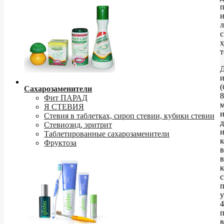
п
с
т
(
Сахарозаменители
8
Фит ПАРАД
Я СТЕВИЯ
Стевия в таблетках, сироп стевии, кубики стевии
д
Стевиозид, эритрит
и
Таблетированные сахарозаменители
к
Фруктоза
в
с
у
4
п
в