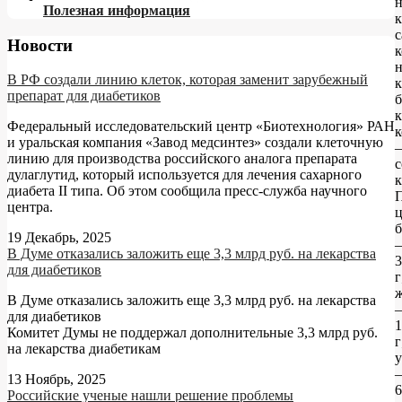
Полезная информация
к
Новости
к
В РФ создали линию клеток, которая заменит зарубежный
к
препарат для диабетиков
б
к
Федеральный исследовательский центр «Биотехнология» РАН
к
и уральская компания «Завод медсинтез» создали клеточную
–
линию для производства российского аналога препарата
с
дулаглутид, который используется для лечения сахарного
к
диабета II типа. Об этом сообщила пресс-служба научного
центра.
ц
б
19 Декабрь, 2025
В Думе отказались заложить еще 3,3 млрд руб. на лекарства
3
для диабетиков
г
В Думе отказались заложить еще 3,3 млрд руб. на лекарства
для диабетиков
1
Комитет Думы не поддержал дополнительные 3,3 млрд руб.
г
на лекарства диабетикам
у
13 Ноябрь, 2025
6
Российские ученые нашли решение проблемы