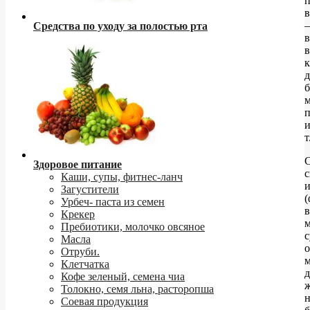
в
–
Средства по уходу за полостью рта
в
в
к
д
т
С
Здоровое питание
Каши, супы, фитнес-ланч
Загустители
(
Урбеч- паста из семен
в
Крекер
Пребиотики, молочко овсяное
с
Масла
Отруби.
м
Клетчатка
д
Кофе зеленый, семена чиа
Толокно, семя льна, расторопша
н
Соевая продукция