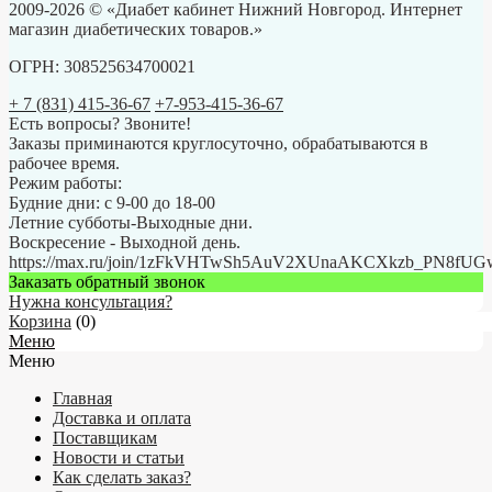
2009-2026 © «Диабет кабинет Нижний Новгород. Интернет
магазин диабетических товаров.»
ОГРН: 308525634700021
+ 7 (831) 415-36-67
+7-953-415-36-67
Есть вопросы? Звоните!
Заказы приминаются круглосуточно, обрабатываются в
рабочее время.
Режим работы:
Будние дни: с 9-00 до 18-00
Летние субботы-Выходные дни.
Воскресение - Выходной день.
https://max.ru/join/1zFkVHTwSh5AuV2XUnaAKCXkzb_PN8fU
Заказать обратный звонок
Нужна консультация?
Корзина
(
0
)
Меню
Меню
Главная
Доставка и оплата
Поставщикам
Новости и статьи
Как сделать заказ?