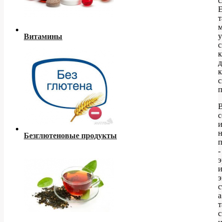
с
т
у
Витамины
с
к
к
с
и
н
Безглютеновые продукты
п
-
э
э
с
а
т