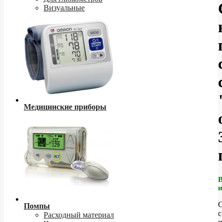
Визуальные
Медицинские приборы
Помпы
с
Расходный материал