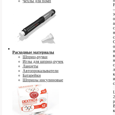
Чехлы для помп
F
–
э
о
а
н
с
о
Расходные материалы
в
Шприц-ручки
н
Иглы для шприц-ручек
Ланцеты
Автопрокалыватели
Батарейки
Шприцы инсулиновые
с
Ц
2
р
к