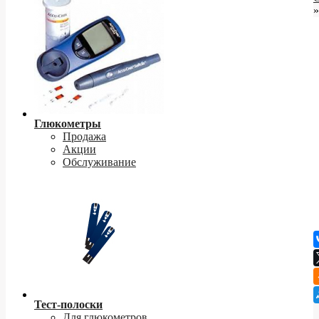
»
Глюкометры
Продажа
Акции
Обслуживание
Тест-полоски
Для глюкометров