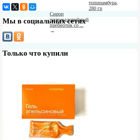
топинамбура,
280 гр
Сироп
Мы в социальных сетях
низкокалорийный
пребиотик со ...
→
Только что купили