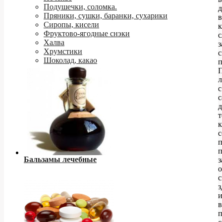
Подушечки, соломка.
д
Пряники, сушки, баранки, сухарики
в
Сиропы, кисели
к
Фруктово-ягодные снэки
с
Халва
з
Хрумстики
Шоколад, какао
п
с
д
т
к
с
п
п
Бальзамы лечебные
з
о
с
з