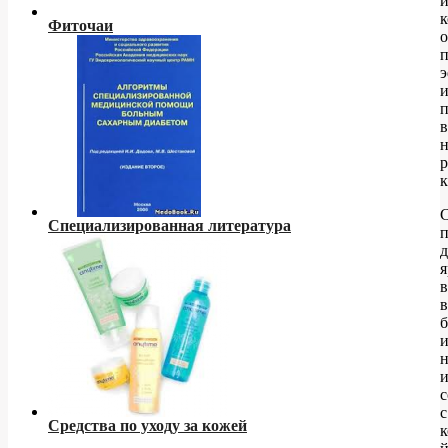
и
Фиточаи
о
в
н
р
Специализированная литература
д
я
в
н
и
с
с
Средства по уходу за кожей
к