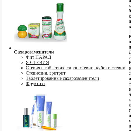
й
к
б
к
в
Сахарозаменители
Д
Фит ПАРАД
Я СТЕВИЯ
F
Стевия в таблетках, сироп стевии, кубики стевии
в
Стевиозид, эритрит
с
Таблетированные сахарозаменители
Фруктоза
с
в
ч
к
к
г
н