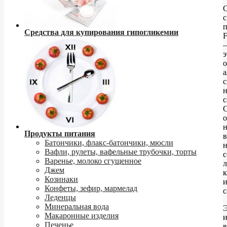
с
Средства для купирования гипогликемии
F
–
э
о
а
н
с
о
Продукты питания
в
Батончики, флакс-батончики, мюсли
н
Вафли, рулеты, вафельные трубочки, торты
Варенье, молоко сгущенное
Джем
Козинаки
Конфеты, зефир, мармелад
с
Леденцы
Минеральная вода
Макаронные изделия
Печенье