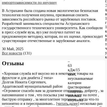
г
импортозависимости по инулину
Э
ц
В Астрахани была создана новая экологически безопасная
в
технология получения инулина, призванная снизить
1
зависимость российского рынка от зарубежных поставок.
г
Разработкой занимались специалисты Астраханского
1
государственного технического университета. Как сообщили
в пресс-службе вуза, вуз уже получил патент на
к
предложенную методику, которая, по их оценке, превосходит
существующие отечественные и зарубежные аналоги.
ч
30 Май, 2025
Все новости
(131)
–
Отзывы
63
кДж/15
«Хорошая служба всё вкусно но в некоторые товары на
ккал,
фруктозе и для диабета 2 типа»
неусваиваемые
Долгов Никита Сергеевич
,
калории
Ардатовский муниципальный район
(растворимые
«Огромное спасибо вам за душевное отношение , доброту , за
пищевые
напоминание о том , что посылка уже меня ждет на почте ,
волокна
быструю отправку , за многолетнее терпение , когда что-то
инулина)
непонятно и я переспрашиваю
...
[читать далее]
несколько раз
–