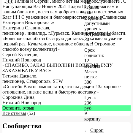
...))))) Галина и Сергей , много лет вы меня обслуживаете . С
125
Наступающим Вас Новым 2021 Годом !!! Здоровья вам и
кДж/30
вашим близким , всего вам доброго в жизни и всех земных
ккал.
Благ !!!!! С уважением и благодарностью к вам . Славинская
Верхний
Екатерина Викторовна .
»
допустимый
Екатерина Славинская
,
уровень
пенсионер , инвалид., г.Гурьевск, Калининградской области.
потребления:
«Большое спасибо за быструю доставку. Заказываю уже не
30
первый раз. Культурное, вежливое общение! Огромное
гр
спасибо всему коллективу!»
Срок
Сергей Кузнецов
,
годности:
Нижний Новгород
12
«СПАСИБО, ЗАКАЗ ВЫПОЛНЕН ВОВРЕМЯ, БУДУ
месяцев
ЗАКАЗЫВАТЬ У ВАС»
Масса
Татьяна Даскало
,
нетто:
пенсионер, Ставрополь, STW
300
«Спасибо Вам огромное за то, что вы делаете! За хорошее
гр
отношение, низкие цены и быструю доставку.»
Сорокина Дина
,
Цена:
Нижний Новгород
236
Оставить отзыв
руб.
Все отзывы
(52)
В
корзину
Сообщество
←
Сироп