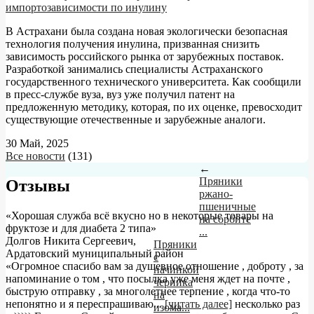
импортозависимости по инулину
В Астрахани была создана новая экологически безопасная
технология получения инулина, призванная снизить
зависимость российского рынка от зарубежных поставок.
Разработкой занимались специалисты Астраханского
государственного технического университета. Как сообщили
в пресс-службе вуза, вуз уже получил патент на
предложенную методику, которая, по их оценке, превосходит
существующие отечественные и зарубежные аналоги.
30 Май, 2025
Все новости
(131)
←
Пряники
Отзывы
ржано-
пшеничные
«Хорошая служба всё вкусно но в некоторые товары на
на сорбите
фруктозе и для диабета 2 типа»
...
Долгов Никита Сергеевич
,
Пряники
Ардатовский муниципальный район
с
«Огромное спасибо вам за душевное отношение , доброту , за
начинкой
напоминание о том , что посылка уже меня ждет на почте ,
черника
быструю отправку , за многолетнее терпение , когда что-то
на
непонятно и я переспрашиваю
...
[читать далее]
несколько раз
изома...