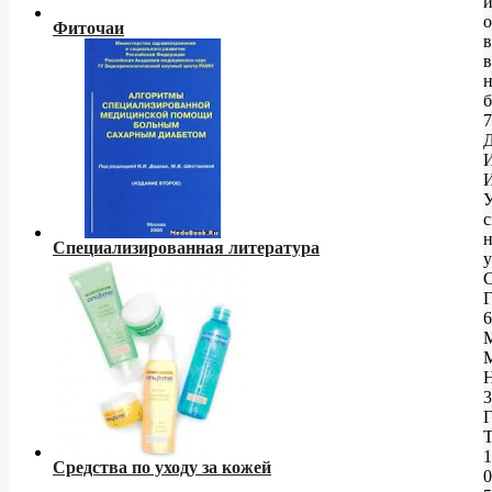
о
Фиточаи
в
н
б
с
н
Специализированная литература
у
6
3
Г
1
Средства по уходу за кожей
0