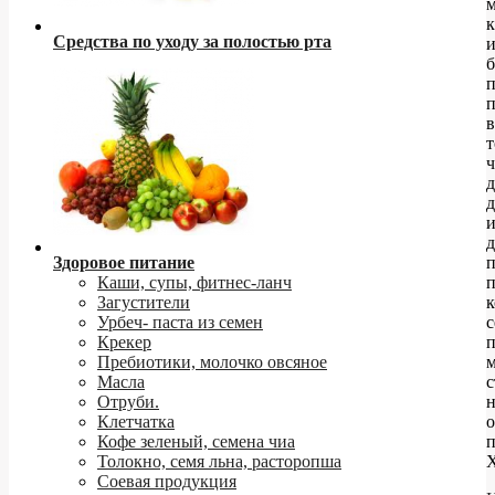
к
Средства по уходу за полостью рта
б
п
п
в
ч
д
д
д
Здоровое питание
п
Каши, супы, фитнес-ланч
п
Загустители
Урбеч- паста из семен
Крекер
Пребиотики, молочко овсяное
Масла
с
Отруби.
н
Клетчатка
о
Кофе зеленый, семена чиа
Толокно, семя льна, расторопша
Соевая продукция