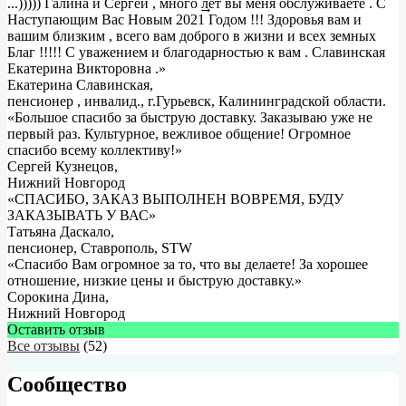
...))))) Галина и Сергей , много лет вы меня обслуживаете . С
→
Наступающим Вас Новым 2021 Годом !!! Здоровья вам и
вашим близким , всего вам доброго в жизни и всех земных
Благ !!!!! С уважением и благодарностью к вам . Славинская
Екатерина Викторовна .
»
Екатерина Славинская
,
пенсионер , инвалид., г.Гурьевск, Калининградской области.
«Большое спасибо за быструю доставку. Заказываю уже не
первый раз. Культурное, вежливое общение! Огромное
спасибо всему коллективу!»
Сергей Кузнецов
,
Нижний Новгород
«СПАСИБО, ЗАКАЗ ВЫПОЛНЕН ВОВРЕМЯ, БУДУ
ЗАКАЗЫВАТЬ У ВАС»
Татьяна Даскало
,
пенсионер, Ставрополь, STW
«Спасибо Вам огромное за то, что вы делаете! За хорошее
отношение, низкие цены и быструю доставку.»
Сорокина Дина
,
Нижний Новгород
Оставить отзыв
Все отзывы
(52)
Сообщество