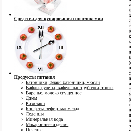
я
(
Средства для купирования гипогликемии
с
с
к
в
(
п
с
Продукты питания
п
Батончики, флакс-батончики, мюсли
Вафли, рулеты, вафельные трубочки, торты
Варенье, молоко сгущенное
Джем
(
Козинаки
г
Конфеты, зефир, мармелад
п
Леденцы
Минеральная вода
п
Макаронные изделия
ч
Печенье