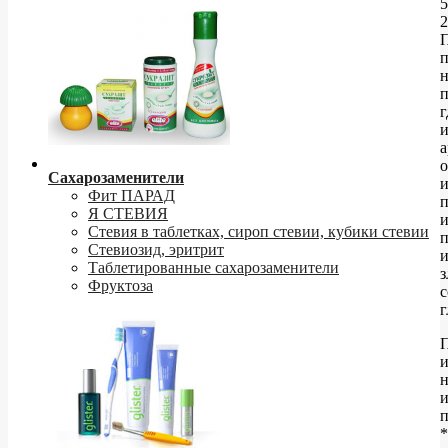
5
2
п
н
п
г
и
а
о
Сахарозаменители
Фит ПАРАД
Я СТЕВИЯ
Стевия в таблетках, сироп стевии, кубики стевии
п
Стевиозид, эритрит
Таблетированные сахарозаменители
з
Фруктоза
г
П
н
и
п