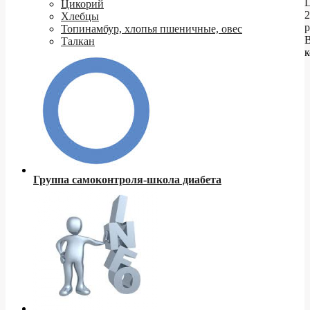
Ц
Цикорий
2
Хлебцы
р
Топинамбур, хлопья пшеничные, овес
Талкан
к
Группа самоконтроля-школа диабета