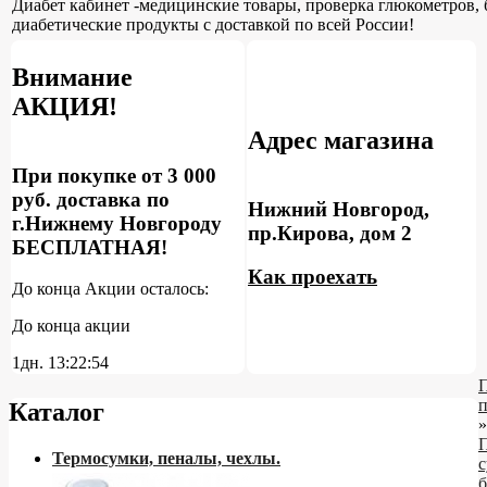
Диабет кабинет -медицинские товары, проверка глюкометров, 
диабетические продукты с доставкой по всей России!
Внимание
АКЦИЯ!
Адрес магазина
При покупке от 3 000
руб. доставка по
Нижний Новгород,
г.Нижнему Новгороду
пр.Кирова, дом 2
БЕСПЛАТНАЯ!
Как проехать
До конца Акции осталось:
До конца акции
1дн.
13:22:53
Каталог
»
Термосумки, пеналы, чехлы.
с
б