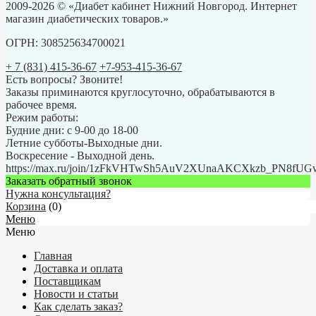
2009-2026 © «Диабет кабинет Нижний Новгород. Интернет
магазин диабетических товаров.»
ОГРН: 308525634700021
+ 7 (831) 415-36-67
+7-953-415-36-67
Есть вопросы? Звоните!
Заказы приминаются круглосуточно, обрабатываются в
рабочее время.
Режим работы:
Будние дни: с 9-00 до 18-00
Летние субботы-Выходные дни.
Воскресение - Выходной день.
https://max.ru/join/1zFkVHTwSh5AuV2XUnaAKCXkzb_PN8fU
Заказать обратный звонок
Нужна консультация?
Корзина
(
0
)
Меню
Меню
Главная
Доставка и оплата
Поставщикам
Новости и статьи
Как сделать заказ?