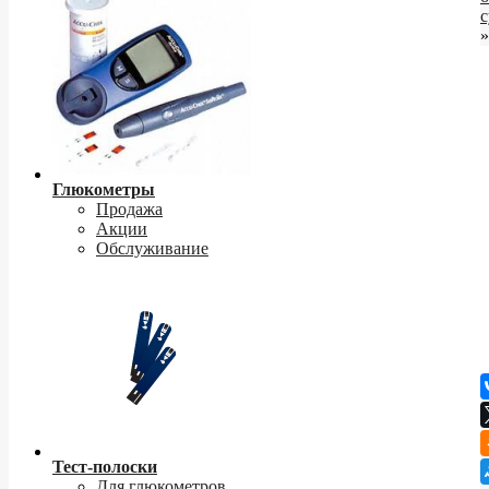
с
»
Глюкометры
Продажа
Акции
Обслуживание
Тест-полоски
Для глюкометров