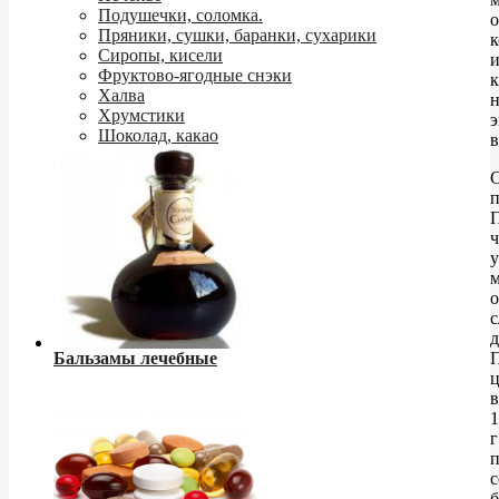
Подушечки, соломка.
о
Пряники, сушки, баранки, сухарики
к
Сиропы, кисели
и
Фруктово-ягодные снэки
к
Халва
Хрумстики
э
Шоколад, какао
в
п
о
с
д
Бальзамы лечебные
ц
в
1
г
п
с
б