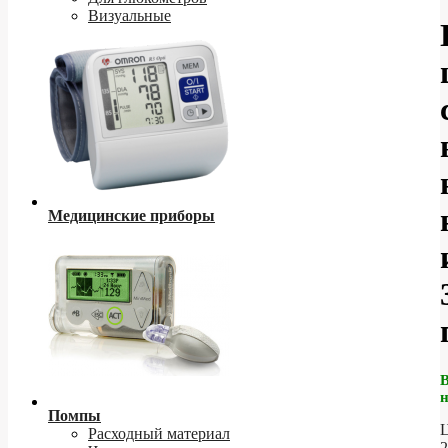
Визуальные
Медицинские приборы
Помпы
Ц
Расходный материал
2