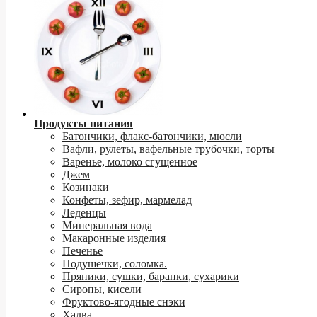
Продукты питания
Батончики, флакс-батончики, мюсли
Вафли, рулеты, вафельные трубочки, торты
Варенье, молоко сгущенное
Джем
Козинаки
Конфеты, зефир, мармелад
Леденцы
Минеральная вода
Макаронные изделия
Печенье
Подушечки, соломка.
Пряники, сушки, баранки, сухарики
Сиропы, кисели
Фруктово-ягодные снэки
Халва