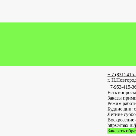
+ 7 (831) 415
г. Н.Новгород
+7-953-415-3
Есть вопросы
Заказы прими
Режим работ
Будние дни: с
Летние субб
Воскресение 
https://max
Заказать обр