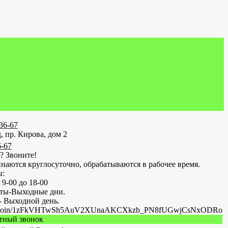
-36-67
, пр. Кирова, дом 2
6-67
? Звоните!
наются круглосуточно, обрабатываются в рабочее время.
ы:
 9-00 до 18-00
оты-Выходные дни.
- Выходной день.
.ru/join/1zFkVHTwSh5AuV2XUnaAKCXkzb_PN8fUGwjCsNxODRo
атный звонок