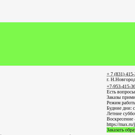
+ 7 (831) 415
г. Н.Новгород
+7-953-415-3
Есть вопросы
Заказы прими
Режим работ
Будние дни: с
Летние субб
Воскресение 
https://max
Заказать обр