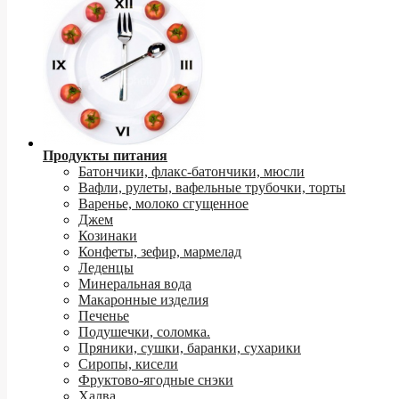
Продукты питания
Батончики, флакс-батончики, мюсли
Вафли, рулеты, вафельные трубочки, торты
Варенье, молоко сгущенное
Джем
Козинаки
Конфеты, зефир, мармелад
Леденцы
Минеральная вода
Макаронные изделия
Печенье
Подушечки, соломка.
Пряники, сушки, баранки, сухарики
Сиропы, кисели
Фруктово-ягодные снэки
Халва