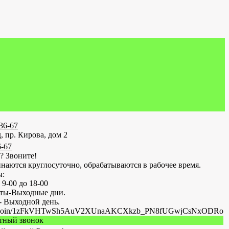
-36-67
, пр. Кирова, дом 2
6-67
? Звоните!
наются круглосуточно, обрабатываются в рабочее время.
ы:
 9-00 до 18-00
оты-Выходные дни.
- Выходной день.
.ru/join/1zFkVHTwSh5AuV2XUnaAKCXkzb_PN8fUGwjCsNxODRo
атный звонок