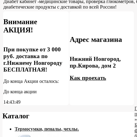
Диабет кабинет -медицинские товары, проверка глюкометров, 
диабетические продукты с доставкой по всей России!
Внимание
АКЦИЯ!
Адрес магазина
При покупке от 3 000
руб. доставка по
Нижний Новгород,
г.Нижнему Новгороду
пр.Кирова, дом 2
БЕСПЛАТНАЯ!
Как проехать
До конца Акции осталось:
До конца акции
14:43:48
Каталог
»
Б
Термосумки, пеналы, чехлы.
ф
б