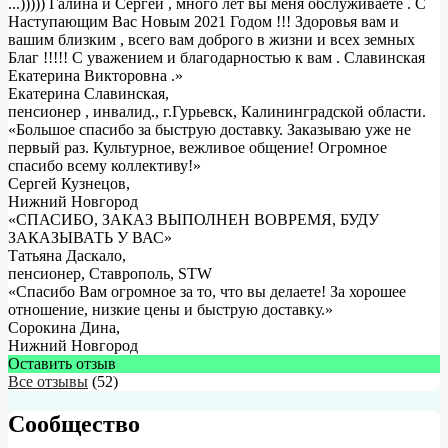
...))))) Галина и Сергей , много лет вы меня обслуживаете . С
Наступающим Вас Новым 2021 Годом !!! Здоровья вам и
вашим близким , всего вам доброго в жизни и всех земных
Благ !!!!! С уважением и благодарностью к вам . Славинская
Екатерина Викторовна .
»
Екатерина Славинская
,
пенсионер , инвалид., г.Гурьевск, Калининградской области.
«Большое спасибо за быструю доставку. Заказываю уже не
первый раз. Культурное, вежливое общение! Огромное
спасибо всему коллективу!»
Сергей Кузнецов
,
Нижний Новгород
«СПАСИБО, ЗАКАЗ ВЫПОЛНЕН ВОВРЕМЯ, БУДУ
ЗАКАЗЫВАТЬ У ВАС»
Татьяна Даскало
,
пенсионер, Ставрополь, STW
«Спасибо Вам огромное за то, что вы делаете! За хорошее
отношение, низкие цены и быструю доставку.»
Сорокина Дина
,
Нижний Новгород
Оставить отзыв
Все отзывы
(52)
Сообщество