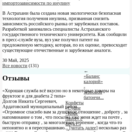
импортозависимости по инулину
В Астрахани была создана новая экологически безопасная
технология получения инулина, призванная снизить
зависимость российского рынка от зарубежных поставок.
Разработкой занимались специалисты Астраханского
государственного технического университета. Как сообщили
в пресс-службе вуза, вуз уже получил патент на
предложенную методику, которая, по их оценке, превосходит
существующие отечественные и зарубежные аналоги.
30 Май, 2025
Все новости
(131)
←
«Баланс
Отзывы
калорий»
-
«Хорошая служба всё вкусно но в некоторые товары на
зерновой
фруктозе и для диабета 2 типа»
батончи...
Долгов Никита Сергеевич
,
Конфеты
Ардатовский муниципальный район
«Суфле
«Огромное спасибо вам за душевное отношение , доброту , за
«Кофе
напоминание о том , что посылка уже меня ждет на почте ,
Латте» с
быструю отправку , за многолетнее терпение , когда что-то
фрукт...
непонятно и я переспрашиваю
...
[читать далее]
несколько раз
→