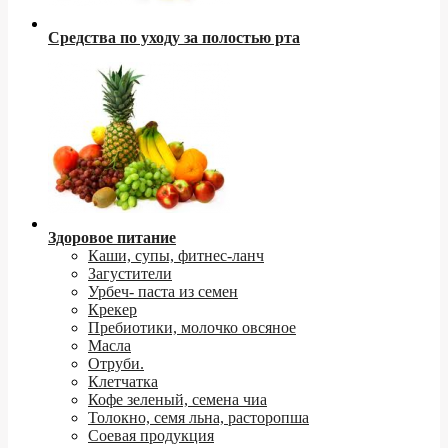
Средства по уходу за полостью рта
Здоровое питание
Каши, супы, фитнес-ланч
Загустители
Урбеч- паста из семен
Крекер
Пребиотики, молочко овсяное
Масла
Отруби.
Клетчатка
Кофе зеленый, семена чиа
Толокно, семя льна, расторопша
Соевая продукция