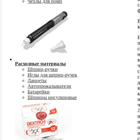
Чехлы для помп
с
ф
к
п
с
н
Расходные материалы
Шприц-ручки
с
Иглы для шприц-ручек
с
Ланцеты
Автопрокалыватели
я
Батарейки
Шприцы инсулиновые
ч
и
н
о
н
с