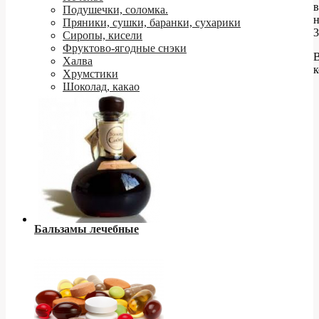
в
Подушечки, соломка.
н
Пряники, сушки, баранки, сухарики
3
Сиропы, кисели
Фруктово-ягодные снэки
Халва
к
Хрумстики
Шоколад, какао
Бальзамы лечебные