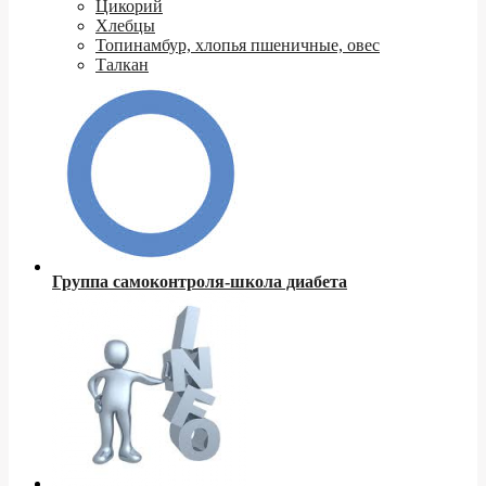
Цикорий
Хлебцы
Топинамбур, хлопья пшеничные, овес
Талкан
Группа самоконтроля-школа диабета