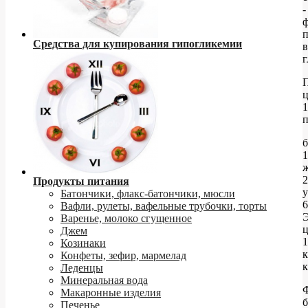
-
ф
Средства для купирования гипогликемии
в
г
ц
1
п
б
1
2
Продукты питания
у
Батончики, флакс-батончики, мюсли
6
Вафли, рулеты, вафельные трубочки, торты
Э
Варенье, молоко сгущенное
ц
Джем
1
Козинаки
Конфеты, зефир, мармелад
к
Леденцы
Минеральная вода
Макаронные изделия
б
Печенье