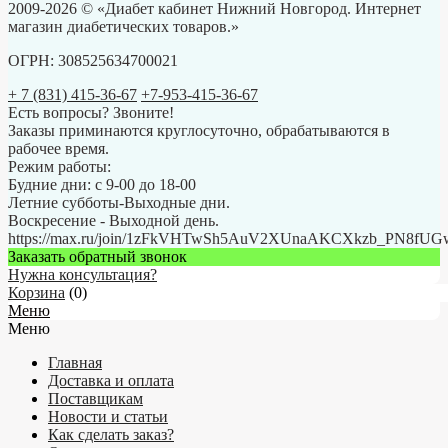
2009-2026 © «Диабет кабинет Нижний Новгород. Интернет
магазин диабетических товаров.»
ОГРН: 308525634700021
+ 7 (831) 415-36-67
+7-953-415-36-67
Есть вопросы? Звоните!
Заказы приминаются круглосуточно, обрабатываются в
рабочее время.
Режим работы:
Будние дни: с 9-00 до 18-00
Летние субботы-Выходные дни.
Воскресение - Выходной день.
https://max.ru/join/1zFkVHTwSh5AuV2XUnaAKCXkzb_PN8fU
Заказать обратный звонок
Нужна консультация?
Корзина
(
0
)
Меню
Меню
Главная
Доставка и оплата
Поставщикам
Новости и статьи
Как сделать заказ?