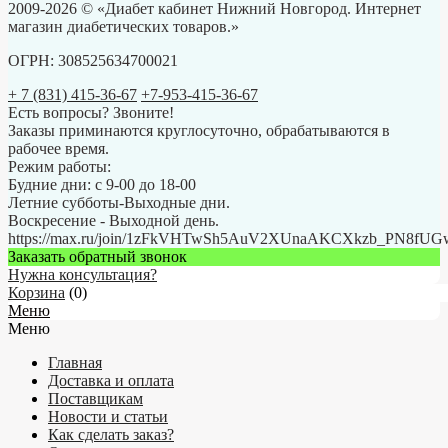
2009-2026 © «Диабет кабинет Нижний Новгород. Интернет
магазин диабетических товаров.»
ОГРН: 308525634700021
+ 7 (831) 415-36-67
+7-953-415-36-67
Есть вопросы? Звоните!
Заказы приминаются круглосуточно, обрабатываются в
рабочее время.
Режим работы:
Будние дни: с 9-00 до 18-00
Летние субботы-Выходные дни.
Воскресение - Выходной день.
https://max.ru/join/1zFkVHTwSh5AuV2XUnaAKCXkzb_PN8fU
Заказать обратный звонок
Нужна консультация?
Корзина
(
0
)
Меню
Меню
Главная
Доставка и оплата
Поставщикам
Новости и статьи
Как сделать заказ?