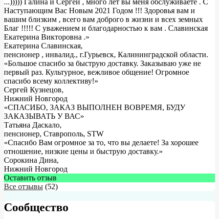
...))))) Галина и Сергей , много лет вы меня обслуживаете . С
Наступающим Вас Новым 2021 Годом !!! Здоровья вам и
вашим близким , всего вам доброго в жизни и всех земных
Благ !!!!! С уважением и благодарностью к вам . Славинская
Екатерина Викторовна .
»
Екатерина Славинская
,
пенсионер , инвалид., г.Гурьевск, Калининградской области.
«Большое спасибо за быструю доставку. Заказываю уже не
первый раз. Культурное, вежливое общение! Огромное
спасибо всему коллективу!»
Сергей Кузнецов
,
Нижний Новгород
«СПАСИБО, ЗАКАЗ ВЫПОЛНЕН ВОВРЕМЯ, БУДУ
ЗАКАЗЫВАТЬ У ВАС»
Татьяна Даскало
,
пенсионер, Ставрополь, STW
«Спасибо Вам огромное за то, что вы делаете! За хорошее
отношение, низкие цены и быструю доставку.»
Сорокина Дина
,
Нижний Новгород
Оставить отзыв
Все отзывы
(52)
Сообщество