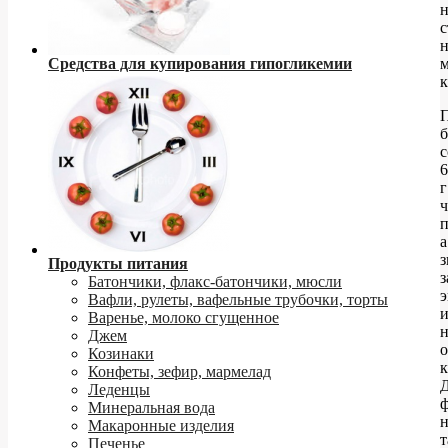
н
с
Средства для купирования гипогликемии
к
б
6
г
ч
п
а
з
Продукты питания
з
Батончики, флакс-батончики, мюсли
э
Вафли, рулеты, вафельные трубочки, торты
Варенье, молоко сгущенное
Джем
о
Козинаки
к
Конфеты, зефир, мармелад
Леденцы
Минеральная вода
н
Макаронные изделия
т
Печенье