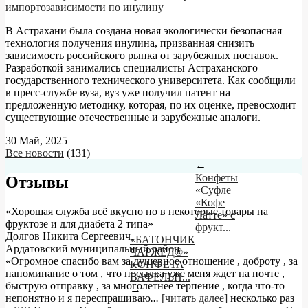
импортозависимости по инулину
В Астрахани была создана новая экологически безопасная
технология получения инулина, призванная снизить
зависимость российского рынка от зарубежных поставок.
Разработкой занимались специалисты Астраханского
государственного технического университета. Как сообщили
в пресс-службе вуза, вуз уже получил патент на
предложенную методику, которая, по их оценке, превосходит
существующие отечественные и зарубежные аналоги.
30 Май, 2025
Все новости
(131)
←
Конфеты
Отзывы
«Суфле
«Кофе
«Хорошая служба всё вкусно но в некоторые товары на
Латте» с
фруктозе и для диабета 2 типа»
фрукт...
Долгов Никита Сергеевич
,
«БАТОНЧИК
Ардатовский муниципальный район
ЧАРЖЕД®»
«Огромное спасибо вам за душевное отношение , доброту , за
КОНФЕТА
напоминание о том , что посылка уже меня ждет на почте ,
ВАФЕЛЬН...
быструю отправку , за многолетнее терпение , когда что-то
→
непонятно и я переспрашиваю
...
[читать далее]
несколько раз