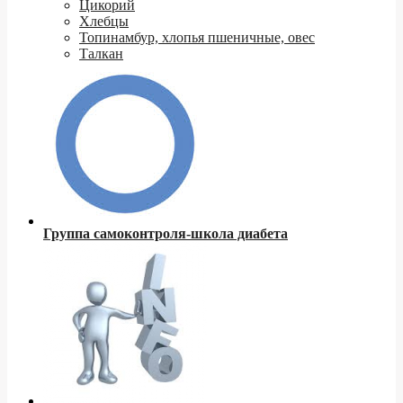
Цикорий
Хлебцы
Топинамбур, хлопья пшеничные, овес
Талкан
Группа самоконтроля-школа диабета