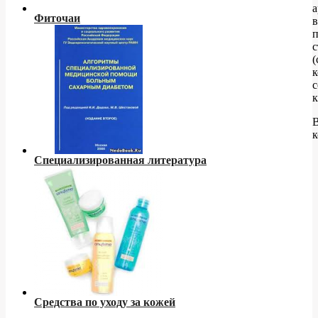
а
Фиточаи
в
п
с
(
к
с
к
к
Специализированная литература
Средства по уходу за кожей