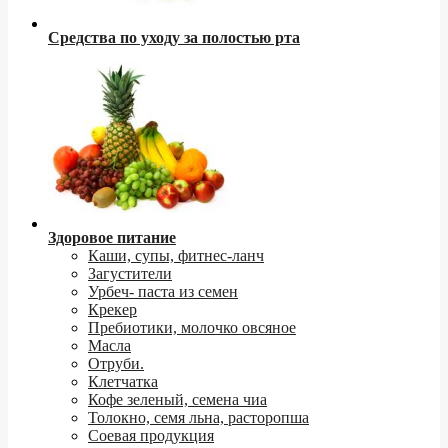
Средства по уходу за полостью рта
Здоровое питание
Каши, супы, фитнес-ланч
Загустители
Урбеч- паста из семен
Крекер
Пребиотики, молочко овсяное
Масла
Отруби.
Клетчатка
Кофе зеленый, семена чиа
Толокно, семя льна, расторопша
Соевая продукция