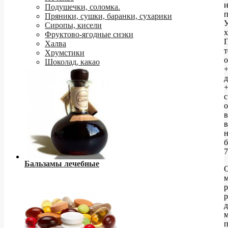
Подушечки, соломка.
п
Пряники, сушки, баранки, сухарики
У
Сиропы, кисели
х
Фруктово-ягодные снэки
Халва
т
Хрумстики
о
Шоколад, какао
д
+
с
о
в
н
б
Бальзамы лечебные
С
м
р
д