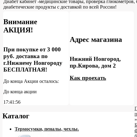
Диабет кабинет -медицинские товары, проверка глюкометров, 
диабетические продукты с доставкой по всей России!
Внимание
АКЦИЯ!
Адрес магазина
При покупке от 3 000
руб. доставка по
Нижний Новгород,
г.Нижнему Новгороду
пр.Кирова, дом 2
БЕСПЛАТНАЯ!
Как проехать
До конца Акции осталось:
До конца акции
17:41:55
Каталог
»
Б
Термосумки, пеналы, чехлы.
ф
б