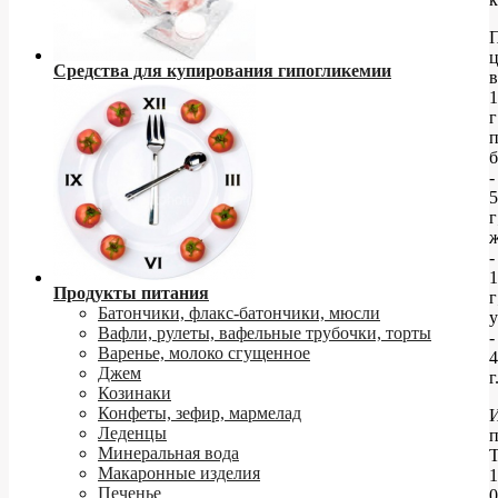
ц
Средства для купирования гипогликемии
в
1
г
п
б
-
5
г
-
1
Продукты питания
г
Батончики, флакс-батончики, мюсли
у
Вафли, рулеты, вафельные трубочки, торты
-
Варенье, молоко сгущенное
4
Джем
г
Козинаки
Конфеты, зефир, мармелад
И
Леденцы
Минеральная вода
Макаронные изделия
1
Печенье
0