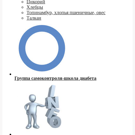
Цикорий
Хлебцы
Топинамбур, хлопья пшеничные, овес
Талкан
Группа самоконтроля-школа диабета