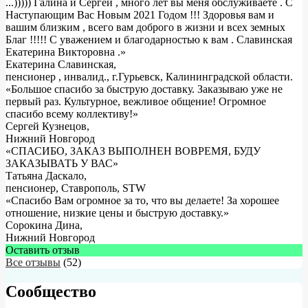
...))))) Галина и Сергей , много лет вы меня обслуживаете . С
Наступающим Вас Новым 2021 Годом !!! Здоровья вам и
вашим близким , всего вам доброго в жизни и всех земных
Благ !!!!! С уважением и благодарностью к вам . Славинская
Екатерина Викторовна .
»
Екатерина Славинская
,
пенсионер , инвалид., г.Гурьевск, Калининградской области.
«Большое спасибо за быструю доставку. Заказываю уже не
первый раз. Культурное, вежливое общение! Огромное
спасибо всему коллективу!»
Сергей Кузнецов
,
Нижний Новгород
«СПАСИБО, ЗАКАЗ ВЫПОЛНЕН ВОВРЕМЯ, БУДУ
ЗАКАЗЫВАТЬ У ВАС»
Татьяна Даскало
,
пенсионер, Ставрополь, STW
«Спасибо Вам огромное за то, что вы делаете! За хорошее
отношение, низкие цены и быструю доставку.»
Сорокина Дина
,
Нижний Новгород
Оставить отзыв
Все отзывы
(52)
Сообщество