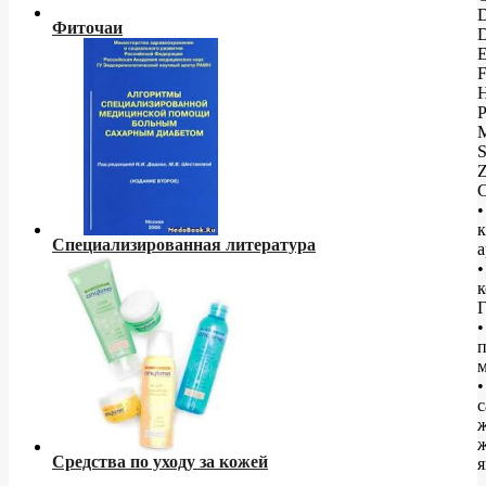
D
Фиточаи
D
E
F
H
P
S
•
к
Специализированная литература
а
•
к
•
п
м
•
с
Средства по уходу за кожей
я