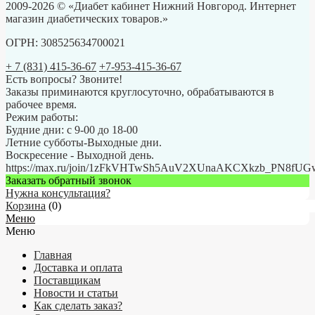
2009-2026 © «Диабет кабинет Нижний Новгород. Интернет
магазин диабетических товаров.»
ОГРН: 308525634700021
+ 7 (831) 415-36-67
+7-953-415-36-67
Есть вопросы? Звоните!
Заказы приминаются круглосуточно, обрабатываются в
рабочее время.
Режим работы:
Будние дни: с 9-00 до 18-00
Летние субботы-Выходные дни.
Воскресение - Выходной день.
https://max.ru/join/1zFkVHTwSh5AuV2XUnaAKCXkzb_PN8fU
Заказать обратный звонок
Нужна консультация?
Корзина
(
0
)
Меню
Меню
Главная
Доставка и оплата
Поставщикам
Новости и статьи
Как сделать заказ?