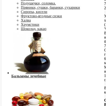
Подушечки, соломка.
7
Пряники, сушки, баранки, сухарики
2
Сиропы, кисели
Фруктово-ягодные снэки
У
Халва
х
Хрумстики
(
Шоколад, какао
°
н
б
г
6
м
н
1
Бальзамы лечебные
г
к