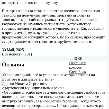
импортозависимости по инулину
В Астрахани была создана новая экологически безопасная
технология получения инулина, призванная снизить
зависимость российского рынка от зарубежных поставок.
Разработкой занимались специалисты Астраханского
государственного технического университета. Как сообщили
в пресс-службе вуза, вуз уже получил патент на
предложенную методику, которая, по их оценке, превосходит
существующие отечественные и зарубежные аналоги.
30 Май, 2025
Все новости
(131)
←
ЗОЖ
Печенье с
Отзывы
кокосом
GreenЗлак
«Хорошая служба всё вкусно но в некоторые товары на
. 1...
фруктозе и для диабета 2 типа»
Долгов Никита Сергеевич
,
Ардатовский муниципальный район
«Огромное спасибо вам за душевное отношение , доброту , за
напоминание о том , что посылка уже меня ждет на почте ,
быструю отправку , за многолетнее терпение , когда что-то
непонятно и я переспрашиваю
...
[читать далее]
несколько раз