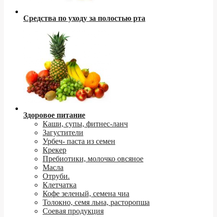
Средства по уходу за полостью рта
Здоровое питание
Каши, супы, фитнес-ланч
Загустители
Урбеч- паста из семен
Крекер
Пребиотики, молочко овсяное
Масла
Отруби.
Клетчатка
Кофе зеленый, семена чиа
Толокно, семя льна, расторопша
Соевая продукция