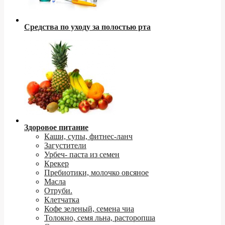
Средства по уходу за полостью рта
Здоровое питание
Каши, супы, фитнес-ланч
Загустители
Урбеч- паста из семен
Крекер
Пребиотики, молочко овсяное
Масла
Отруби.
Клетчатка
Кофе зеленый, семена чиа
Толокно, семя льна, расторопша