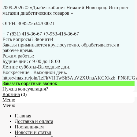
2009-2026 © «Диабет кабинет Нижний Новгород. Интернет
магазин диабетических товаров.»
ОГРН: 308525634700021
+ 7 (831) 415-36-67
+7-953-415-36-67
Есть вопросы? Звоните!
Заказы приминаются круглосуточно, обрабатываются в
рабочее время.
Режим работы:
Будние дни: с 9-00 до 18-00
Летние субботы-Выходные дни.
Воскресение - Выходной день.
https://max.ru/join/1zFkVHTwSh5AuV2XUnaAKCXkzb_PN8fU
Заказать обратный звонок
Нужна консультация?
Корзина
(
0
)
Меню
Меню
Главная
Доставка и оплата
Поставщикам
Новости и статьи