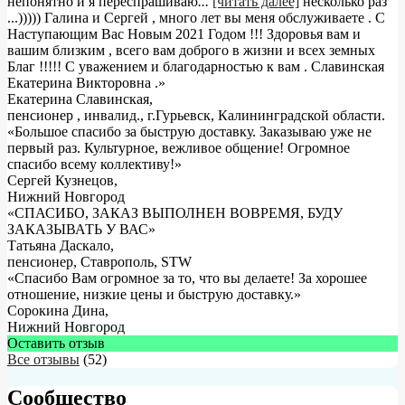
непонятно и я переспрашиваю
...
[читать далее]
несколько раз
...))))) Галина и Сергей , много лет вы меня обслуживаете . С
Наступающим Вас Новым 2021 Годом !!! Здоровья вам и
вашим близким , всего вам доброго в жизни и всех земных
Благ !!!!! С уважением и благодарностью к вам . Славинская
Екатерина Викторовна .
»
Екатерина Славинская
,
пенсионер , инвалид., г.Гурьевск, Калининградской области.
«Большое спасибо за быструю доставку. Заказываю уже не
первый раз. Культурное, вежливое общение! Огромное
спасибо всему коллективу!»
Сергей Кузнецов
,
Нижний Новгород
«СПАСИБО, ЗАКАЗ ВЫПОЛНЕН ВОВРЕМЯ, БУДУ
ЗАКАЗЫВАТЬ У ВАС»
Татьяна Даскало
,
пенсионер, Ставрополь, STW
«Спасибо Вам огромное за то, что вы делаете! За хорошее
отношение, низкие цены и быструю доставку.»
Сорокина Дина
,
Нижний Новгород
Оставить отзыв
Все отзывы
(52)
Сообщество