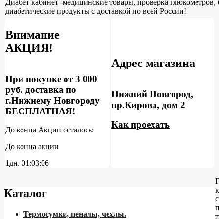
Диабет кабинет -медицинские товары, проверка глюкометров, 
диабетические продукты с доставкой по всей России!
Внимание
АКЦИЯ!
Адрес магазина
При покупке от 3 000
руб. доставка по
Нижний Новгород,
г.Нижнему Новгороду
пр.Кирова, дом 2
БЕСПЛАТНАЯ!
Как проехать
До конца Акции осталось:
До конца акции
1дн.
01:03:05
к
Каталог
с
п
Термосумки, пеналы, чехлы.
т