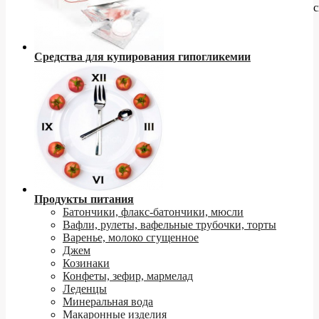
с
Средства для купирования гипогликемии
Продукты питания
Батончики, флакс-батончики, мюсли
Вафли, рулеты, вафельные трубочки, торты
Варенье, молоко сгущенное
Джем
Козинаки
Конфеты, зефир, мармелад
Леденцы
Минеральная вода
Макаронные изделия